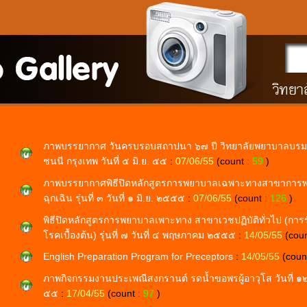
ภาพบรรยากาศ วันครบรอบสถาปนา ๖๗ ปี วิทยาลัยพยาบาลบร
ชนนี กรุงเทพ วันที่ ๕ มิ.ย. ๕๕
:
07/06/55
(count
:
59
)
ภาพบรรยากาศพิธีปิดหลักสูตรการพยาบาลเฉพาะทางสาขาการ
ฉุกเฉิน รุ่นที่ ๓ วันที่ ๑ มิ.ย. ๒๕๕๕
:
07/06/55
(count
:
126
)
พิธีปิดหลักสูตรการพยาบาลเพาะทาง สาขาเวชปฏิบัติทั่วไป (การ
โรคเบื้องต้น) รุ่นที่ ๗ วันที่ ๔ พฤษภาคม ๒๕๕๕
:
14/05/55
(cou
English Preparation Program for Preceptors
:
14/05/55
(cou
ภาพกิจกรรมงานประเพณีสงกรานต์ รดน้ำขอพรผู้อาวุโส วันที่ ๑๒
๕๕
:
17/04/55
(count
:
97
)