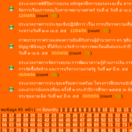
ประมวลภาพพิธีปิดการอบรม หลักสูตรฝึกการอบรมระยะสั้น สาข
จัดการเรียนการสอนในสาขาพยาบาลศาตร์ รุ่นที่ ๕ วันที่ ๕ เม.
12/04/55
(count
:
96
)
ประมวลภาพการประชุมเชิงปฏิบัติการ เรื่อง การบริหารความเสี่
ระหว่างวันที่ ๒-๓ เม.ย. ๕๕
:
12/04/55
(count
:
37
)
ภาพบรรยากาศร่วมแสดงความยินดีกับท่านผู้อำนวยการ ดร.ชุติม
ปัญญาพินิจนุกูร ที่ได้รับรางวัลข้าราชการพลเรือนดีเด่นประจำ
วันที่ ๑ เม.ย. ๕๕
:
05/04/55
(count
:
79
)
ประมวลภาพการจัดการอบรม การพัฒนาความรู้ด้านการเงิน การ
การจัดซื้อจัดจ้าง และการบริหารงานภาครัฐ วันที่ ๒๙ มี.ค. ๕๕
:
05/04/55
(count
:
56
)
ประมวลภาพการประชุมเตรียมความพร้อม โครงการฝึกอบรมนักศ
และอาจารย์แลกเปลี่ยน ครั้งที่ ๒ ประจำปีการศึกษา ๒๕๕๕ ณ ห้
ประชุมฉายเฉิด วันที่ ๒๔ มี.ค. ๕๕
:
30/03/55
(count
:
53
)
พบข้อมูล 93 หน้า |
<< ย้อนกลับ
[
1
][
2
][
3
][
4
][
5
][
6
][
7
][
8
][
9
][
10
][
11
][
12
][
13
][
[
16
][
17
][
18
][
19
][
20
][
21
][
22
][
23
][
24
][
25
][
26
][
27
][
28
][
29
][
30
][
31
][
32
][
33
][
3
[
36
][
37
][
38
][
39
][
40
][
41
][
42
][
43
][
44
][
45
][
46
][
47
][
48
][
49
][
50
][
51
][
52
][
53
][
5
[
56
][
57
][
58
][
59
][
60
][
61
][
62
][
63
][
64
][
65
][
66
][
67
][
68
][
69
][
70
][
71
][
72
][
73
]
7
[
76
][
77
][
78
][
79
][
80
][
81
][
82
][
83
][
84
][
85
][
86
][
87
][
88
][
89
][
90
][
91
][
92
][
93
]
ห