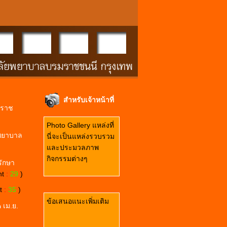
สำหรับเจ้าหน้าที่
มราช
Photo Gallery แหล่งที่
พยาบาล
นี่จะเป็นแหล่งรวบรวม
และประมวลภาพ
กิจกรรมต่างๆ
รักษา
nt
:
29
)
nt
:
35
)
ข้อเสนอแนะเพิ่มเติม
 เม.ย.