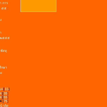
า การ
ย. ๕๕
:
ยง
า
ปี ๒๕๕๕
พัสดุ
ึกษา
อง
14
][
15
]
4
][
35
]
4
][
55
]
4
[
75
]
น้าถัด