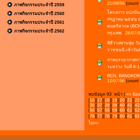
21/08/56
(count
ภาพกิจกรรมประจำปี 2559
โครงการ แบ่งปันน
ภาพกิจกรรมประจำปี 2560
กรฎาคม ๒๕๕๖ ณ 
ภาพกิจกรรมประจำปี 2561
ดนตรีสากล (BC
ภาพกิจกรรมประจำปี 2562
กรุงเทพ
:
26/07/
พิธีวางพานพุ่ม 
ราชชนนี เช้าวันท
ภาพบรรยากาศการอ
ระหว่าง วันที่ 8
BCN, BANGKOK
12/07/56
(count
พบข้อมูล 93 หน้า |
<< ย้อ
[
16
][
17
][
18
][
19
][
20
][
21
][
22
[
36
][
37
][
38
][
39
][
40
][
41
][
42
[
56
][
57
][
58
][
59
][
60
][
61
][
62
[
76
][
77
][
78
][
79
][
80
][
81
][
82
ไป>>