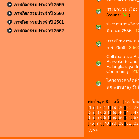
ภาพกิจกรรมประจำปี 2559
การประชุม เรื่
ภาพกิจกรรมประจำปี 2560
(count
:
84
)
ภาพกิจกรรมประจำปี 2561
ประมวลภาพกิจกรรม
ภาพกิจกรรมประจำปี 2562
มีนาคม 2556
:
1
การเขียนบทความว
ก.พ. 2556
:
28/0
Collaborative Pr
Purwokerto and I
Palangkaraya, I
Community
:
21
โครงการสาธิตทำ
นศ.พยาบาล) วันท
พบข้อมูล 93 หน้า |
<< ย้อ
[
16
][
17
][
18
][
19
][
20
][
21
][
22
[
36
][
37
][
38
][
39
][
40
][
41
][
42
[
56
][
57
][
58
][
59
][
60
][
61
][
62
[
76
][
77
][
78
][
79
][
80
][
81
][
82
ไป>>