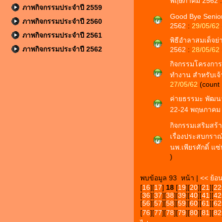
พฤษภาคม 2562
ภาพกิจกรรมประจำปี 2559
Good Bye Senior 
ภาพกิจกรรมประจำปี 2560
2562
:
29/05/62
ภาพกิจกรรมประจำปี 2561
พิธีอำลาสมเด็จย่า
ภาพกิจกรรมประจำปี 2562
2562
:
28/05/62
กิจกรรมโครงการ
ทำงาน สำหรับเจ้
27/05/62
(count
ค่ายธรรมะ พัฒนาชี
22-24 พฤษภาคม
กิจกรรมเสริมสร้า
เรื่องประสบกราณ
นพ.เพียรศักดิ์ แ
)
พบข้อมูล 93 หน้า |
<< ย้อ
[
16
][
17
]
18
[
19
][
20
][
21
][
22
[
36
][
37
][
38
][
39
][
40
][
41
][
42
[
56
][
57
][
58
][
59
][
60
][
61
][
62
[
76
][
77
][
78
][
79
][
80
][
81
][
82