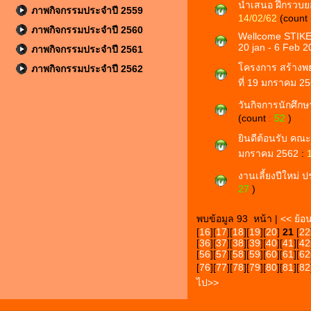
นำเสนอ ฝึกรวบยอด
ภาพกิจกรรมประจำปี 2559
14/02/62
(count
ภาพกิจกรรมประจำปี 2560
Wellcome STIKE
20 jan - 6 Feb 
ภาพกิจกรรมประจำปี 2561
โครงการ สร้างพย
ภาพกิจกรรมประจำปี 2562
ที่ 19 มกราคม 2
วันกิจการนักศึกษา
(count
:
52
)
ยินดีต้อนรับ คณะ
มกราคม 2562
:
งานเลี้ยงปีใหม่ 
27
)
พบข้อมูล 93 หน้า |
<< ย้อ
[
16
][
17
][
18
][
19
][
20
]
21
[
22
[
36
][
37
][
38
][
39
][
40
][
41
][
42
[
56
][
57
][
58
][
59
][
60
][
61
][
62
[
76
][
77
][
78
][
79
][
80
][
81
][
82
ไป>>