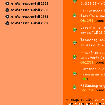
ภาพกิจกรรมประจำปี 2559
วันที่ 28-29 พฤ
ภาพกิจกรรมประจำปี 2560
ประชุมวิชาการเร
โรคหัวใจและหลอด
ภาพกิจกรรมประจำปี 2561
06/12/61
(count
ภาพกิจกรรมประจำปี 2562
ประชุมวิพากษ์ แ
ระหว่างวันที่ 2
โครงการครูนอกห้
รพ. ศิริราช วันท
อบรม เรื่องการ
ผศ.ดร.จิณพิชญ์ช
06/12/61
(count
นิทรรศการประก
การพยาบาลทางสูต
:
25
)
พิธีปิดหลักสูตรคร
23/11/61
(count
พบข้อมูล 93 หน้า |
<< ย้อ
[
16
][
17
][
18
][
19
][
20
][
21
][
22