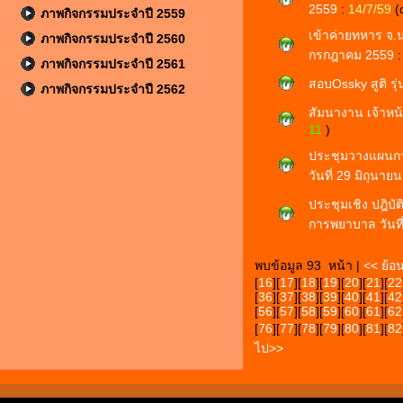
2559
:
14/7/59
(
ภาพกิจกรรมประจำปี 2559
เข้าค่ายทหาร จ.นค
ภาพกิจกรรมประจำปี 2560
กรกฎาคม 2559
ภาพกิจกรรมประจำปี 2561
สอบOssky สูติ รุ
ภาพกิจกรรมประจำปี 2562
สัมนางาน เจ้าหน้า
11
)
ประชุมวางแผนกา
วันที่ 29 มิถุนา
ประชุมเชิง ปฎิบ
การพยาบาล วันที
พบข้อมูล 93 หน้า |
<< ย้อ
[
16
][
17
][
18
][
19
][
20
][
21
][
22
[
36
][
37
][
38
][
39
][
40
][
41
][
42
[
56
][
57
][
58
][
59
][
60
][
61
][
62
[
76
][
77
][
78
][
79
][
80
][
81
][
82
ไป>>