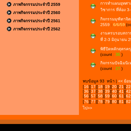
การทำแผนยุทศาสต
ภาพกิจกรรมประจำปี 2559
วิชาการ ที่ห้อง 
ภาพกิจกรรมประจำปี 2560
กิจกรรมมุฑิตาจิตผ
ภาพกิจกรรมประจำปี 2561
2559
:
6/6/59
(c
ภาพกิจกรรมประจำปี 2562
งานครบรอบสถาปน
ที่ 2-3 มิถุนายน
พิธีปิดหลักสุตรคร
(count
:
35
)
กิจกรรมปัจฉิมนิเ
(count
:
27
)
พบข้อมูล 93 หน้า |
<< ย้อ
[
16
][
17
][
18
][
19
][
20
][
21
][
22
[
36
][
37
][
38
][
39
][
40
][
41
][
42
[
56
][
57
][
58
][
59
][
60
][
61
][
62
[
76
][
77
][
78
][
79
][
80
][
81
][
82
ไป>>