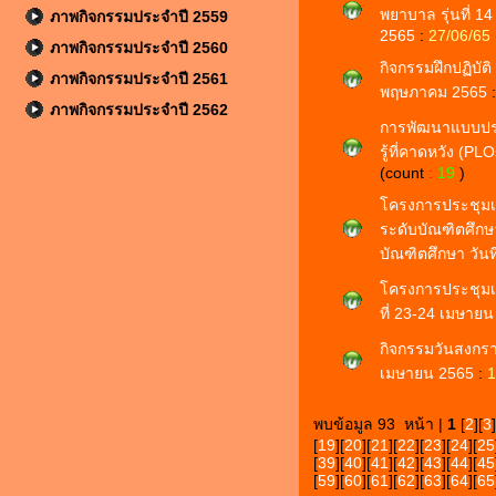
พยาบาล รุ่นที่ 14
ภาพกิจกรรมประจำปี 2559
2565
:
27/06/65
ภาพกิจกรรมประจำปี 2560
กิจกรรมฝึกปฏิบัติ
ภาพกิจกรรมประจำปี 2561
พฤษภาคม 2565
ภาพกิจกรรมประจำปี 2562
การพัฒนาแบบปร
รู้ที่คาดหวัง (PL
(count
:
19
)
โครงการประชุมเช
ระดับบัณฑิตศึก
บัณฑิตศึกษา วัน
โครงการประชุมเ
ที่ 23-24 เมษาย
กิจกรรมวันสงกรา
เมษายน 2565
:
1
พบข้อมูล 93 หน้า |
1
[
2
][
3
]
[
19
][
20
][
21
][
22
][
23
][
24
][
25
[
39
][
40
][
41
][
42
][
43
][
44
][
45
[
59
][
60
][
61
][
62
][
63
][
64
][
65