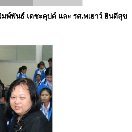
์พันธ์ เดชะคุปต์ และ รศ.พเยาว์ ยินดีสุข