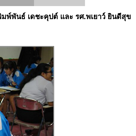
์พันธ์ เดชะคุปต์ และ รศ.พเยาว์ ยินดีสุข