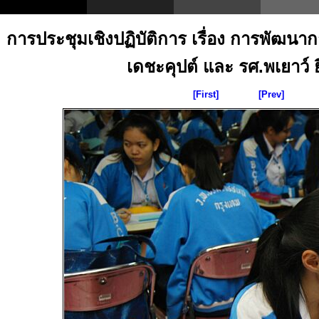
การประชุมเชิงปฏิบัติการ เรื่อง การพัฒน
เดชะคุปต์ และ รศ.พเยาว์ ยิ
[First]
[Prev]