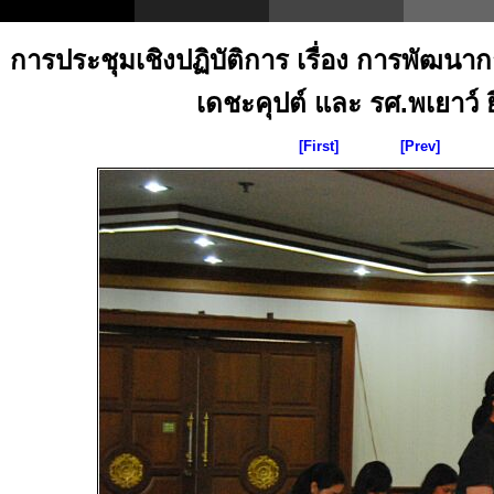
การประชุมเชิงปฏิบัติการ เรื่อง การพัฒน
เดชะคุปต์ และ รศ.พเยาว์ ยิ
[First]
[Prev]