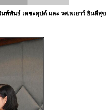
์พันธ์ เดชะคุปต์ และ รศ.พเยาว์ ยินดีสุข