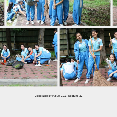
Generated by
jAlbum 19.1
,
Neptune 22