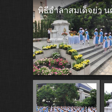
พิธีอำลาสมเด็จย่า นศ.ร