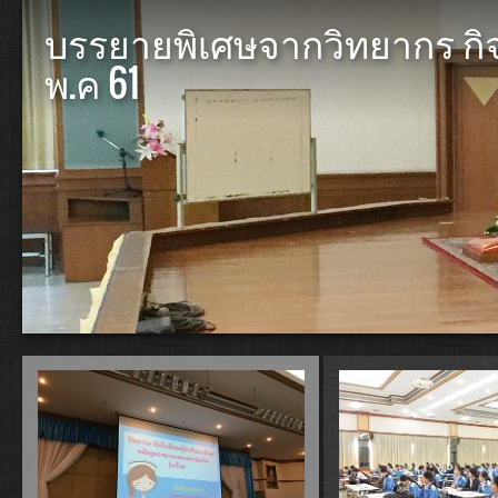
บรรยายพิเศษจากวิทยากร กิจกรร
พ.ค 61