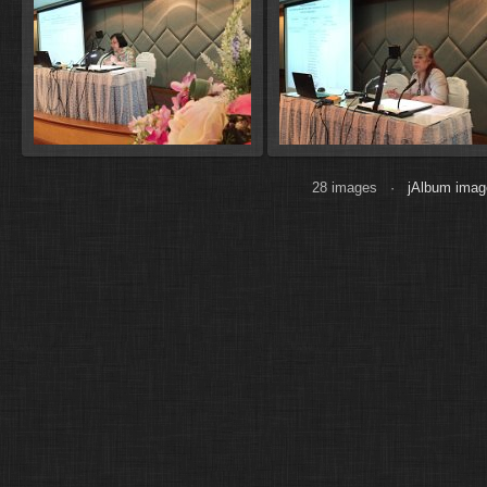
28 images ·
jAlbum image