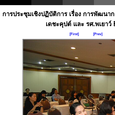
การประชุมเชิงปฏิบัติการ เรื่อง การพัฒน
เดชะคุปต์ และ รศ.พเยาว์ ยิ
[First]
[Prev]