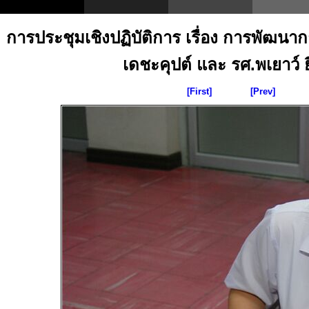
การประชุมเชิงปฏิบัติการ เรื่อง การพัฒน
เดชะคุปต์ และ รศ.พเยาว์ ยิ
[First]
[Prev]