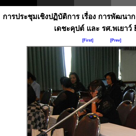
การประชุมเชิงปฏิบัติการ เรื่อง การพัฒน
เดชะคุปต์ และ รศ.พเยาว์ ยิ
[First]
[Prev]