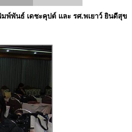
์พันธ์ เดชะคุปต์ และ รศ.พเยาว์ ยินดีสุข