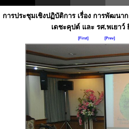
การประชุมเชิงปฏิบัติการ เรื่อง การพัฒน
เดชะคุปต์ และ รศ.พเยาว์ ยิ
[First]
[Prev]