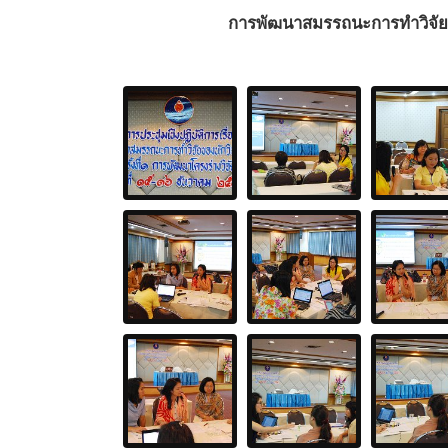
การพัฒนาสมรรถนะการทำวิจัยของนั