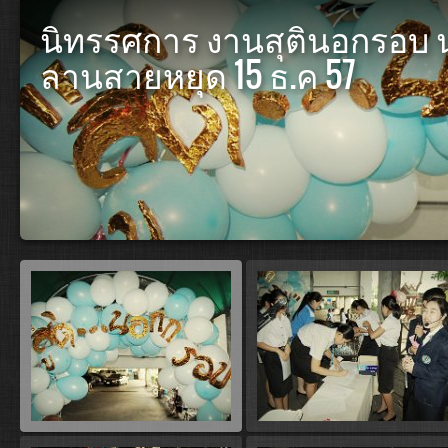
นิทรรศการ งานสุตินอกรอบ นศ. ช
ลานสายหยุด 15 ธ.ค 57