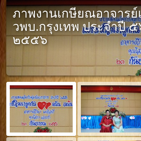
ภาพงานเกษียณอาจารย์แล
วพบ.กรุงเทพ ประจำปี ๕๖
๒๕๕๖