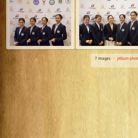
7 images ·
jAlbum phot