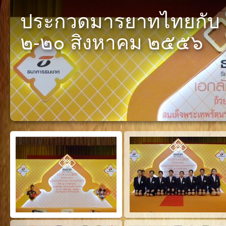
ประกวดมารยาทไทยกับ
๒-๒๐ สิงหาคม ๒๕๕๖