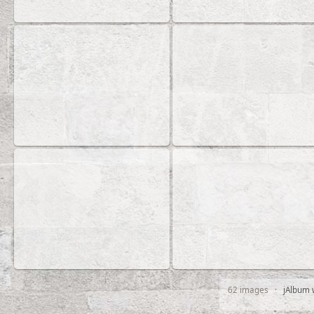
62 images ·
jAlbum 