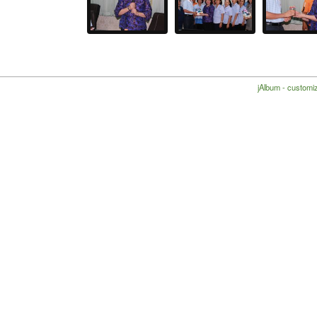
jAlbum - customiz