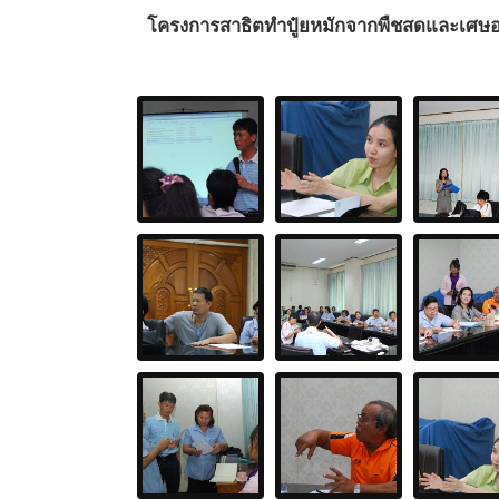
โครงการสาธิตทำปู๋ยหมักจากพืชสดและเศษอา