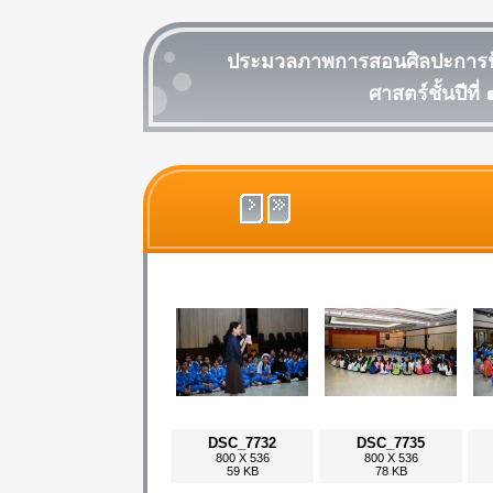
ประมวลภาพการสอนศิลปะการป้อง
ศาสตร์ชั้นปีที
DSC_7732
DSC_7735
800 X 536
800 X 536
59 KB
78 KB