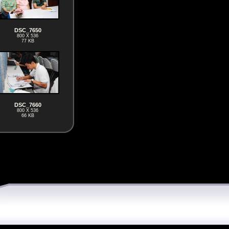
DSC_7650
800 X 536
77 KB
DSC_7660
800 X 536
66 KB