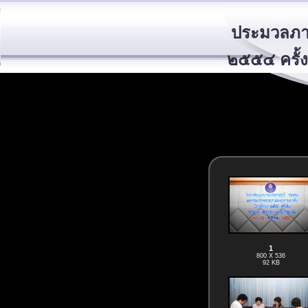
ประมวลภา
๒๕๕๔ ครั้ง
1
800 X 536
92 KB