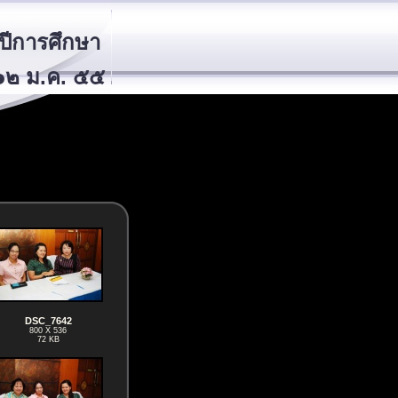
ีการศึกษา
-๑๒ ม.ค. ๕๕
DSC_7642
800 X 536
72 KB