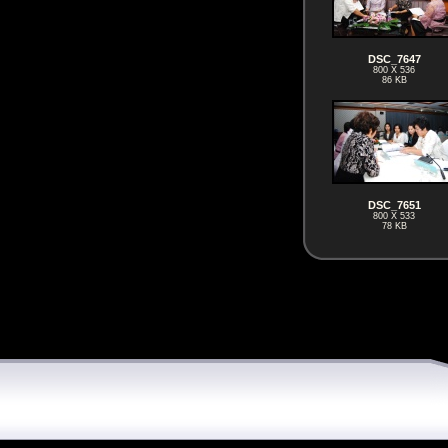
DSC_7647
800 X 536
86 KB
DSC_7651
800 X 533
78 KB