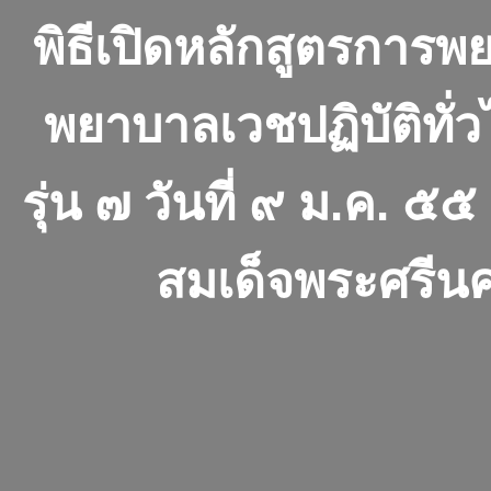
พิธีเปิดหลักสูตรกา
พยาบาลเวชปฏิบัติทั่ว
รุ่น ๗ วันที่ ๙ ม.ค. 
สมเด็จพระศรีน