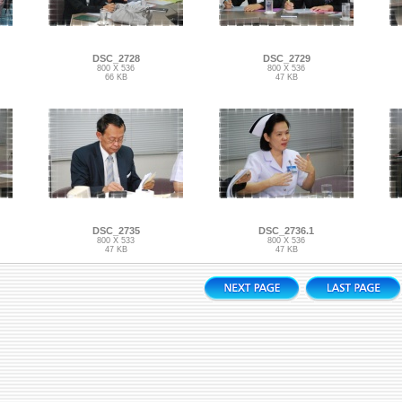
DSC_2728
DSC_2729
800 X 536
800 X 536
66 KB
47 KB
DSC_2735
DSC_2736.1
800 X 533
800 X 536
47 KB
47 KB