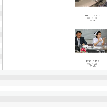
DSC_2728.1
800 X 536
55 KB
DSC_2732
800 X 536
57 KB