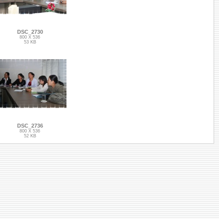
DSC_2730
800 X 536
53 KB
DSC_2736
800 X 536
52 KB