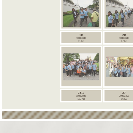
19
20
800 X 600
800 X 600
91 KB
87 KB
25.1
27
800 X 600
799 X 450
120 KB
96 KB