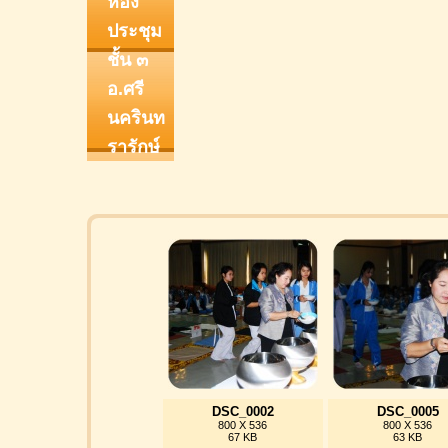
ห้อง
ประชุม
ชั้น ๓
อ.ศรี
นครินท
รารักษ์
DSC_0002
DSC_0005
800 X 536
800 X 536
67 KB
63 KB