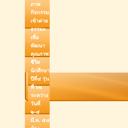
ภาพ
กิจกรรม
เข้าค่าย
ธรรมะ
เพื่อ
พัฒนา
คุณภาพ
ชีวิต
นักศึกษา
ปีที่๔ รุ่น
ที่ ๖๒
ระหว่าง
วันที่
๒-๔
มี.ค. ๕๔