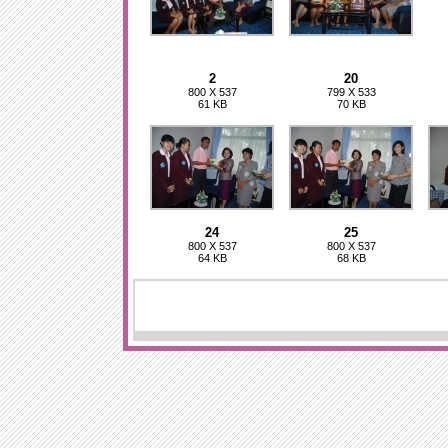
2
20
800 X 537
799 X 533
61 KB
70 KB
24
25
800 X 537
800 X 537
64 KB
68 KB