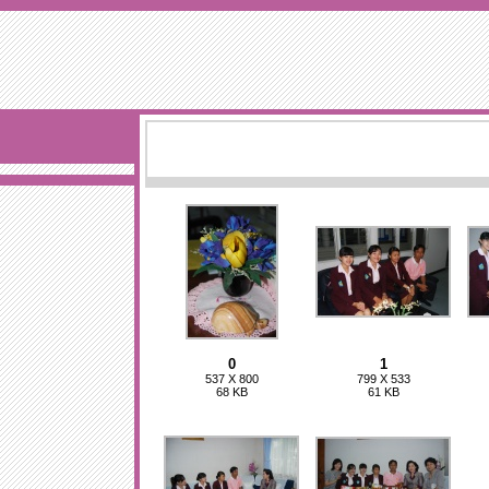
0
1
537 X 800
799 X 533
68 KB
61 KB