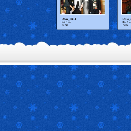
DSC_2511
DSC_
800 X 537
800 X 5
77 KB
78 KB